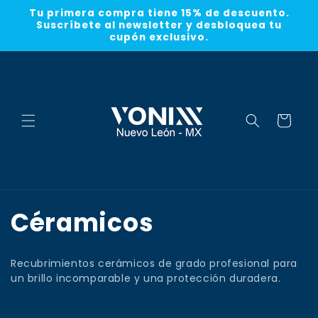
Ir
Tu primera compra tiene 15% de descuento.
directamente
Suscríbete al newsletter y desbloquea tu
al contenido
cupón exclusivo.
Carrito
C
Céramicos
o
Recubrimientos cerámicos de grado profesional para
l
un brillo incomparable y una protección duradera.
e