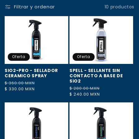
Filtrar y ordenar
10 productos
c
c
i
ó
Oferta
Oferta
n
SIO2-PRO - SELLADOR
SPELL - SELLANTE SIN
:
CERAMICO SPRAY
CONTACTO A BASE DE
SiO2
Precio
$ 360.00 MXN
Precio
Precio
$ 280.00 MXN
Precio
habitual
$ 330.00 MXN
de
habitual
$ 240.00 MXN
de
oferta
oferta