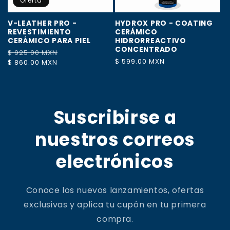
Oferta
V-LEATHER PRO -
HYDROX PRO - COATING
REVESTIMIENTO
CERÁMICO
CERÁMICO PARA PIEL
HIDRORREACTIVO
CONCENTRADO
Precio
$ 925.00 MXN
Precio
Precio
$ 599.00 MXN
habitual
$ 860.00 MXN
de
habitual
oferta
Suscribirse a
nuestros correos
electrónicos
Conoce los nuevos lanzamientos, ofertas
exclusivas y aplica tu cupón en tu primera
compra.