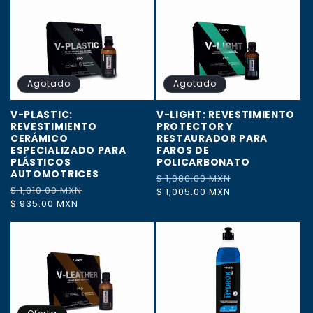
Agotado
Agotado
V-PLASTIC:
V-LIGHT: REVESTIMIENTO
REVESTIMIENTO
PROTECTOR Y
CERÁMICO
RESTAURADOR PARA
ESPECIALIZADO PARA
FAROS DE
PLÁSTICOS
POLICARBONATO
AUTOMOTRICES
Precio
$ 1,080.00 MXN
Precio
Precio
$ 1,010.00 MXN
Precio
habitual
$ 1,005.00 MXN
de
habitual
$ 935.00 MXN
de
oferta
oferta