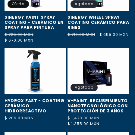
Oferta
Agotado
SINERGY PAINT SPRAY
SINERGY WHEEL SPRAY
COATING - CERÁMICO EN
COATING CERÁMICO PARA
SPRAY PARA PINTURA
RINES
Precio
$ 725.00 MXN
Precio
Precio
$ 710.00 MXN
Precio
$ 655.00 MXN
habitual
$ 670.00 MXN
de
habitual
de
oferta
oferta
Agotado
HYDROX FAST - COATING
V-PAINT: RECUBRIMIENTO
CERÁMICO
NANOTECNOLÓGICO CON
HIDRORREACTIVO
PROTECCIÓN DE 3 AÑOS
Precio
$ 209.00 MXN
Precio
$ 1,470.00 MXN
Precio
habitual
habitual
$ 1,355.00 MXN
de
oferta