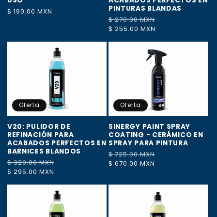
USO
ACABADOS PERFECTOS EN
PINTURAS BLANDAS
Precio
$ 190.00 MXN
Precio
$ 270.00 MXN
Precio
habitual
habitual
$ 255.00 MXN
de
oferta
Oferta
Oferta
V20: PULIDOR DE
SINERGY PAINT SPRAY
REFINACIÓN PARA
COATING - CERÁMICO EN
ACABADOS PERFECTOS EN
SPRAY PARA PINTURA
BARNICES BLANDOS
Precio
$ 725.00 MXN
Precio
Precio
$ 320.00 MXN
Precio
habitual
$ 670.00 MXN
de
habitual
$ 295.00 MXN
de
oferta
oferta