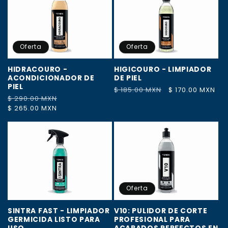
Oferta
Oferta
HIDRACOURO -
HIGICOURO - LIMPIADOR
ACONDICIONADOR DE
DE PIEL
PIEL
Precio
$ 185.00 MXN
Precio
$ 170.00 MXN
Precio
$ 290.00 MXN
Precio
habitual
de
habitual
$ 265.00 MXN
de
oferta
oferta
Oferta
SINTRA FAST - LIMPIADOR
V10: PULIDOR DE CORTE
GERMICIDA LISTO PARA
PROFESIONAL PARA