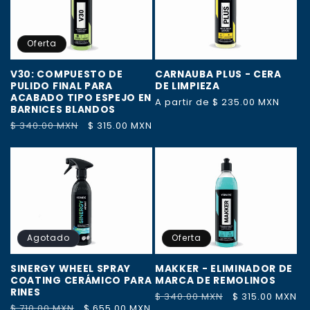
Oferta
V30: COMPUESTO DE
CARNAUBA PLUS - CERA
PULIDO FINAL PARA
DE LIMPIEZA
ACABADO TIPO ESPEJO EN
Precio
A partir de $ 235.00 MXN
BARNICES BLANDOS
habitual
Precio
$ 340.00 MXN
Precio
$ 315.00 MXN
habitual
de
oferta
Agotado
Oferta
SINERGY WHEEL SPRAY
MAKKER - ELIMINADOR DE
COATING CERÁMICO PARA
MARCA DE REMOLINOS
RINES
Precio
$ 340.00 MXN
Precio
$ 315.00 MXN
Precio
$ 710.00 MXN
Precio
$ 655.00 MXN
habitual
de