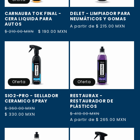
CARNAUBA TOK FINAL -
DELET - LIMPIADOR PARA
CERA LIQUIDA PARA
NEUMÁTICOS Y GOMAS
AUTOS
Precio
A partir de $ 215.00 MXN
Precio
$ 210.00 MXN
Precio
$ 190.00 MXN
habitual
habitual
de
oferta
Oferta
Oferta
SIO2-PRO - SELLADOR
RESTAURAX -
CERAMICO SPRAY
RESTAURADOR DE
PLÁSTICOS
Precio
$ 360.00 MXN
Precio
Precio
$ 410.00 MXN
Precio
habitual
$ 330.00 MXN
de
habitual
A partir de $ 265.00 MXN
de
oferta
oferta