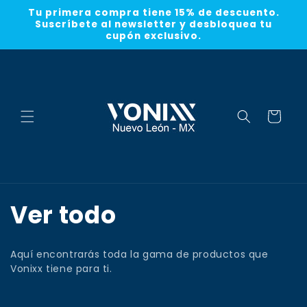
Ir
Tu primera compra tiene 15% de descuento.
directamente
Suscríbete al newsletter y desbloquea tu
al contenido
cupón exclusivo.
Carrito
C
Ver todo
o
Aquí encontrarás toda la gama de productos que
l
Vonixx tiene para ti.
e