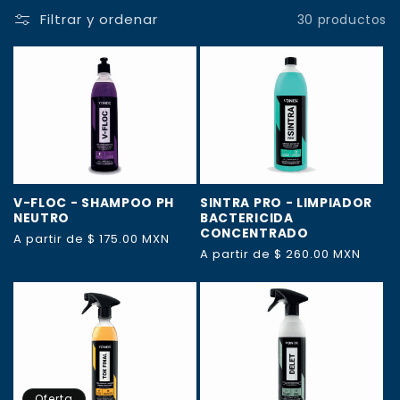
Filtrar y ordenar
30 productos
c
c
i
ó
n
V-FLOC - SHAMPOO PH
SINTRA PRO - LIMPIADOR
:
NEUTRO
BACTERICIDA
CONCENTRADO
Precio
A partir de $ 175.00 MXN
Precio
A partir de $ 260.00 MXN
habitual
habitual
Oferta