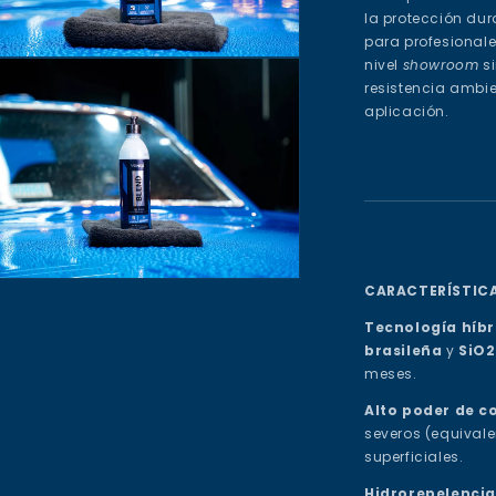
la protección du
para profesional
nivel
showroom
s
ento
resistencia ambie
imedia
aplicación.
ana
al
CARACTERÍSTICA
ento
imedia
Tecnología híbr
brasileña
y
SiO2
meses.
ana
al
Alto poder de c
severos (equivale
superficiales.
Hidrorepelenci