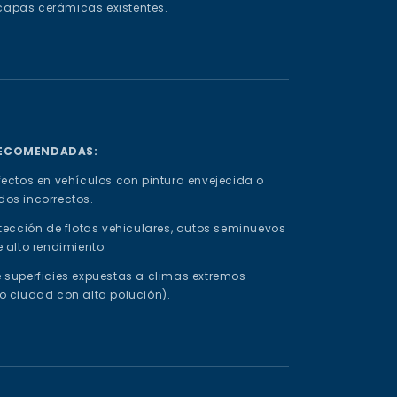
y capas cerámicas existentes.
RECOMENDADAS:
ectos en vehículos con pintura envejecida o
os incorrectos.
tección de flotas vehiculares, autos seminuevos
 alto rendimiento.
 superficies expuestas a climas extremos
o ciudad con alta polución).