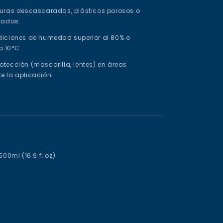
nturas descascaradas, plásticos porosos o
atadas.
ndiciones de humedad superior al 80% o
o 10°C.
otección (mascarilla, lentes) en áreas
e la aplicación.
500ml (16.9 fl oz)