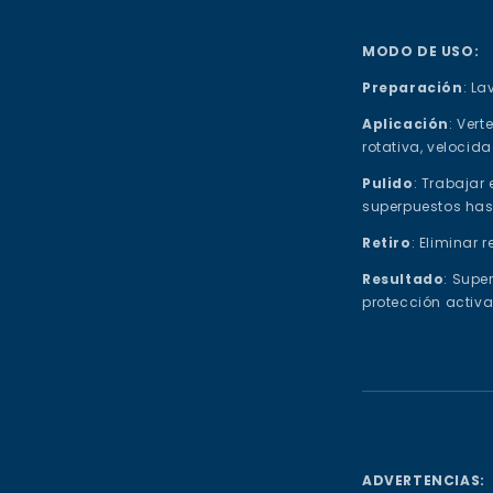
MODO DE USO:
Preparación
: La
Aplicación
: Vert
rotativa, velocid
Pulido
: Trabajar
superpuestos hast
Retiro
: Eliminar 
Resultado
: Super
protección activa
ADVERTENCIAS: