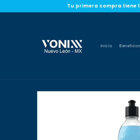
Ir
Tu primera compra tiene 1
directamente
al contenido
Inicio
Beneficio
Ir
directamente
a la
información
del producto