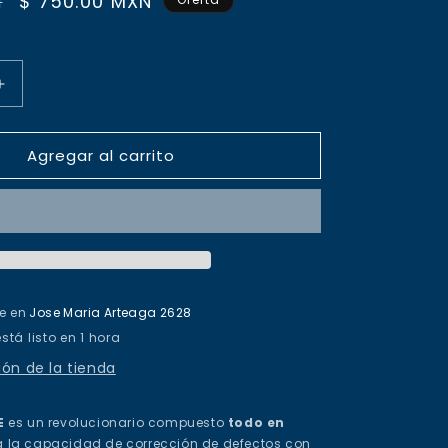
Precio
$ 750.00 MXN
N
de
oferta
Aumentar
cantidad
para
Agregar al carrito
BLEND
ALL
IN
ONE
-
PULIDOR
3
EN
le en
Jose Maria Arteaga 2628
1
tá listo en 1 hora
ón de la tienda
E
es un revolucionario compuesto
todo en
 la capacidad de corrección de defectos con