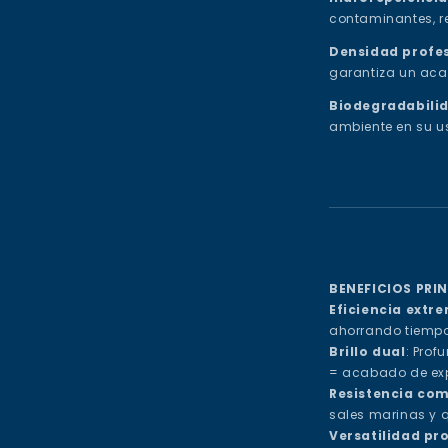
contaminantes, r
Densidad profe
garantiza un aca
Biodegradabili
ambiente en su u
BENEFICIOS PRIN
Eficiencia extr
ahorrando tiempo
Brillo dual
: Pro
= acabado de exp
Resistencia co
sales marinas y q
Versatilidad pr