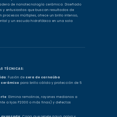
radera de nanotecnología cerámica. Diseñado
es y entusiastas que buscan resultados de
in procesos múltiples, ofrece un brillo intenso,
ntal y un escudo hidrofóbico en una sola
S TÉCNICAS:
ida
: Fusión de
cera de carnaúba
 cerámico
para brillo cálido y protección de 5
orte
: Elimina remolinos, rayones medianos a
nte a lijas P2000 o más finas) y defectos
a avanzada
: Capa que repele agua, polvo y