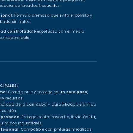
educiendo lavados frecuentes.
sional
: Fórmula cremosa que evita el polvillo y
bado sin halos.
dad controlada
: Respetuoso con el medio
so responsable.
CIPALES:
ema
: Corrige, pule y protege en
un solo paso
,
 y recursos.
fundidad de la carnaúba + durabilidad cerámica
osición.
mprobada
: Protege contra rayos UV, lluvia ácida,
uímicos industriales.
ofesional
: Compatible con pinturas metálicas,