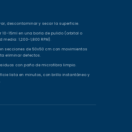
var, descontaminar y secar la superficie.
er 10-15ml en una borla de pulido (orbital o
ad media: 1,200-1,800 RPM).
 en secciones de 50x50 cm con movimientos
a eliminar defectos.
residuos con paño de microfibra limpio.
ficie lista en minutos, con brillo instantáneo y
.